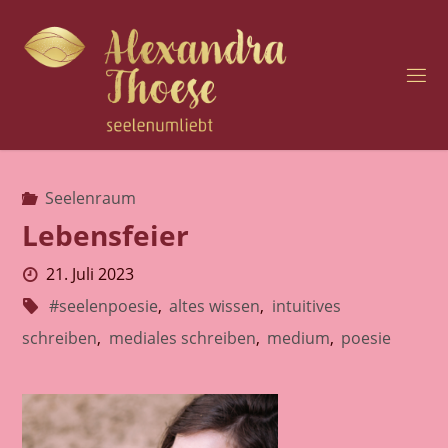
Zum
Inhalt
springen
H
O
C
H
S
E
N
Seelenraum
Lebensfeier
S
I
B
I
L
I
21. Juli 2023
T
Ä
#seelenpoesie
,
altes wissen
,
intuitives
schreiben
,
mediales schreiben
,
medium
,
poesie
T
U
N
D
S
E