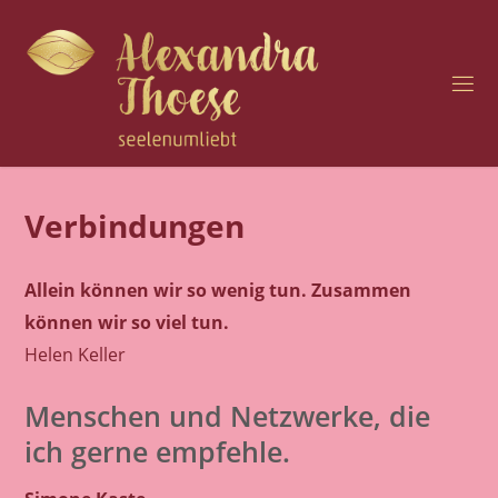
Zum
Inhalt
springen
H
O
C
H
S
E
N
Verbindungen
S
I
B
Allein können wir so wenig tun. Zusammen
I
L
I
können wir so viel tun.
T
Ä
Helen Keller
T
U
Menschen und Netzwerke, die
N
D
ich gerne empfehle.
S
E