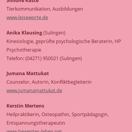
E
L
Simone Kaste
Tierkommunikation, Ausbildungen
E
N
www.leiseworte.de
R
A
U
Anika Klausing
(Sulingen)
Kinesiologie, geprüfte psychologische Beraterin, HP
M
Psychotherapie
Telefon: (04271) 950021 (Sulingen)
Jumana Mattukat
Counselor, Autorin, Konfliktbegleiterin
www.jumanamattukat.de
Kerstin Mertens
Heilpraktikerin, Osteopathin, Sportpädagogin,
Entspannungstherapeutin
www.bewegtes-leben.net