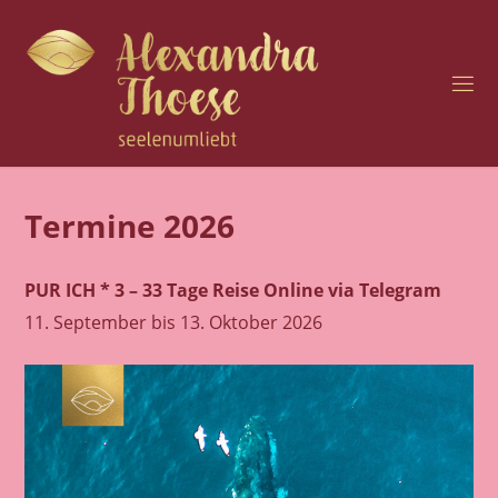
Zum
Inhalt
springen
H
O
C
H
S
E
N
Termine 2026
S
I
B
PUR ICH * 3 – 33 Tage Reise
Online via Telegram
I
L
I
11. September bis 13. Oktober 2026
T
Ä
T
U
N
D
S
E