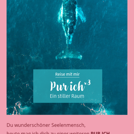
E
L
E
N
R
A
U
M
Du wunderschöner Seelenmensch,
heute mag ich dich zu einer weiteren
PUR ICH