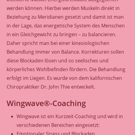
E
L
werden können. Hierbei werden Muskeln direkt in
E
N
Beziehung zu Meridianen gesetzt und damit ist man
R
A
in der Lage, das energetische System des Menschen
U
in ein Gleichgewicht zu bringen – zu balancieren.
M
Daher spricht man bei einer kinesiologischen
Behandlung immer von Balance. Korrekturen sollen
diese Blockaden lösen und so seelisches und
körperliches Wohlbefinden fördern. Die Behandlung
erfolgt im Liegen. Es wurde von dem kalifornischen
Chiropraktiker Dr. John Thie entwickelt.
Wingwave®-Coaching
Wingwave ist ein Kurzzeit-Coaching und wird in
verschiedenen Bereichen eingesetzt:
Emotionaler Stress und Blockaden