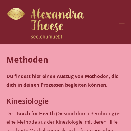
Zum
Inhalt
springen
H
O
C
H
S
E
N
Methoden
S
I
B
Du findest hier einen Auszug von Methoden, die
I
L
I
dich in deinen Prozessen begleiten können.
T
Ä
T
U
Kinesiologie
N
D
Der
Touch for Health
(Gesund durch Berührung) ist
S
E
eine Methode aus der Kinesiologie, mit deren Hilfe
blockierte Muskel-Energiekreisläufe ausgeglichen