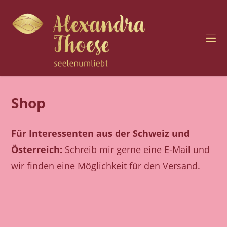
Zum
Inhalt
springen
H
O
C
H
S
E
N
Shop
S
I
B
Für Interessenten aus der Schweiz und
I
L
I
Österreich:
Schreib mir gerne eine E-Mail und
T
Ä
wir finden eine Möglichkeit für den Versand.
T
U
N
D
S
E