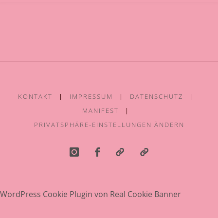
E
L
E
N
R
A
U
M
KONTAKT
|
IMPRESSUM
|
DATENSCHUTZ
|
MANIFEST
|
PRIVATSPHÄRE-EINSTELLUNGEN ÄNDERN
WordPress Cookie Plugin von Real Cookie Banner