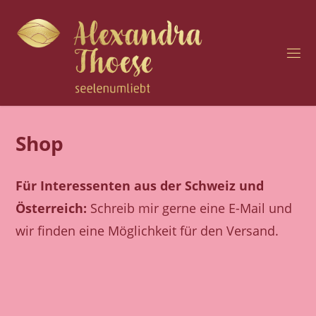
Zum
Inhalt
springen
H
O
C
H
S
E
N
Shop
S
I
B
Für Interessenten aus der Schweiz und
I
L
I
Österreich:
Schreib mir gerne eine E-Mail und
T
Ä
wir finden eine Möglichkeit für den Versand.
T
U
N
D
S
E