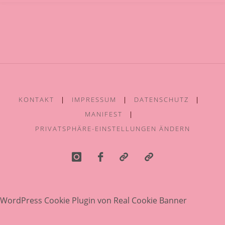
E
L
E
N
R
A
U
M
KONTAKT
|
IMPRESSUM
|
DATENSCHUTZ
|
MANIFEST
|
PRIVATSPHÄRE-EINSTELLUNGEN ÄNDERN
WordPress Cookie Plugin von Real Cookie Banner