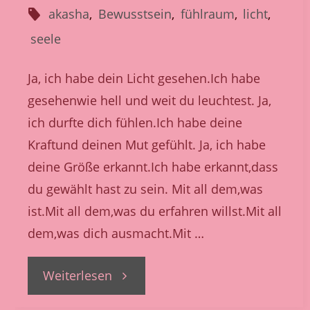
N
akasha
,
Bewusstsein
,
fühlraum
,
licht
,
D
seele
S
E
Ja, ich habe dein Licht gesehen.Ich habe
E
L
gesehenwie hell und weit du leuchtest. Ja,
E
N
ich durfte dich fühlen.Ich habe deine
R
A
Kraftund deinen Mut gefühlt. Ja, ich habe
U
deine Größe erkannt.Ich habe erkannt,dass
du gewählt hast zu sein. Mit all dem,was
M
ist.Mit all dem,was du erfahren willst.Mit all
dem,was dich ausmacht.Mit …
"Dein
Weiterlesen