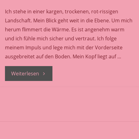
E
L
E
N
Ich stehe in einer kargen, trockenen, rot-rissigen
Landschaft. Mein Blick geht weit in die Ebene. Um mich
R
A
herum flimmert die Wärme. Es ist angenehm warm
U
und ich fühle mich sicher und vertraut. Ich folge
M
meinem Impuls und lege mich mit der Vorderseite
ausgebreitet auf den Boden. Mein Kopf liegt auf …
"Innerer
Weiterlesen
Thron"